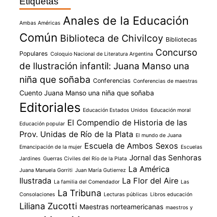
Etiquetas
Anales de la Educación
Ambas Américas
Común
Biblioteca de Chivilcoy
Bibliotecas
Concurso
Populares
Coloquio Nacional de Literatura Argentina
de Ilustración infantil: Juana Manso una
niña que soñaba
Conferencias
Conferencias de maestras
Cuento Juana Manso una niña que soñaba
Editoriales
Educación Estados Unidos
Educación moral
El Compendio de Historia de las
Educación popular
Prov. Unidas de Río de la Plata
El mundo de Juana
Escuela de Ambos Sexos
Emancipación de la mujer
Escuelas
Jornal das Senhoras
Jardines
Guerras Civiles del Río de la Plata
La América
Juana Manuela Gorriti
Juan María Gutierrez
Ilustrada
La Flor del Aire
La familia del Comendador
Las
La Tribuna
Consolaciones
Lecturas públicas
Libros educación
Liliana Zucotti
Maestras norteamericanas
maestros y