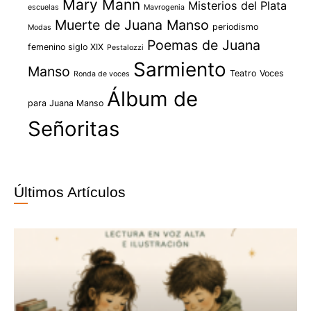
Mary Mann
Misterios del Plata
escuelas
Mavrogenia
Muerte de Juana Manso
periodismo
Modas
Poemas de Juana
femenino siglo XIX
Pestalozzi
Sarmiento
Manso
Teatro
Voces
Ronda de voces
Álbum de
para Juana Manso
Señoritas
Últimos Artículos