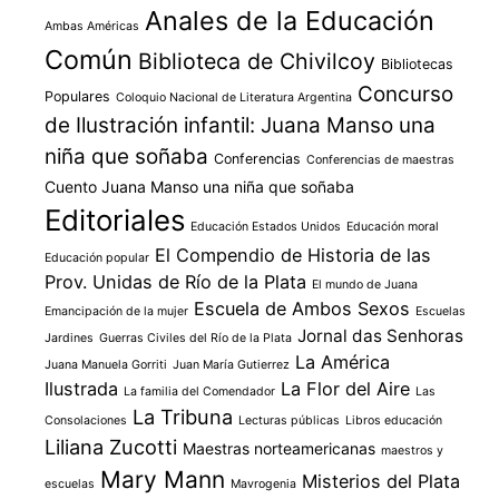
Anales de la Educación
Ambas Américas
Común
Biblioteca de Chivilcoy
Bibliotecas
Concurso
Populares
Coloquio Nacional de Literatura Argentina
de Ilustración infantil: Juana Manso una
niña que soñaba
Conferencias
Conferencias de maestras
Cuento Juana Manso una niña que soñaba
Editoriales
Educación Estados Unidos
Educación moral
El Compendio de Historia de las
Educación popular
Prov. Unidas de Río de la Plata
El mundo de Juana
Escuela de Ambos Sexos
Emancipación de la mujer
Escuelas
Jornal das Senhoras
Jardines
Guerras Civiles del Río de la Plata
La América
Juana Manuela Gorriti
Juan María Gutierrez
Ilustrada
La Flor del Aire
La familia del Comendador
Las
La Tribuna
Consolaciones
Lecturas públicas
Libros educación
Liliana Zucotti
Maestras norteamericanas
maestros y
Mary Mann
Misterios del Plata
escuelas
Mavrogenia