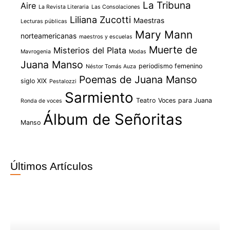
La Tribuna
Aire
La Revista Literaria
Las Consolaciones
Liliana Zucotti
Maestras
Lecturas públicas
Mary Mann
norteamericanas
maestros y escuelas
Muerte de
Misterios del Plata
Mavrogenia
Modas
Juana Manso
periodismo femenino
Néstor Tomás Auza
Poemas de Juana Manso
siglo XIX
Pestalozzi
Sarmiento
Teatro
Voces para Juana
Ronda de voces
Álbum de Señoritas
Manso
Últimos Artículos