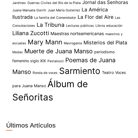
Jornal das Senhoras
Jardines
Guerras Civiles del Río de la Plata
La América
Juana Manuela Gorriti
Juan María Gutierrez
Ilustrada
La Flor del Aire
La familia del Comendador
Las
La Tribuna
Consolaciones
Lecturas públicas
Libros educación
Liliana Zucotti
Maestras norteamericanas
maestros y
Mary Mann
Misterios del Plata
escuelas
Mavrogenia
Muerte de Juana Manso
periodismo
Modas
Poemas de Juana
femenino siglo XIX
Pestalozzi
Sarmiento
Manso
Teatro
Voces
Ronda de voces
Álbum de
para Juana Manso
Señoritas
Últimos Artículos