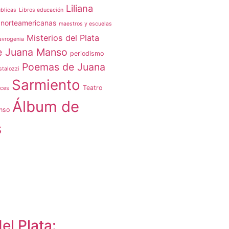
Liliana
blicas
Libros educación
 norteamericanas
maestros y escuelas
Misterios del Plata
vrogenia
e Juana Manso
periodismo
Poemas de Juana
stalozzi
Sarmiento
Teatro
oces
Álbum de
nso
s
el Plata: