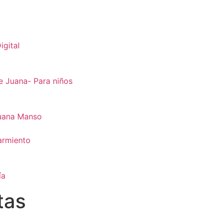
igital
e Juana- Para niños
uana Manso
armiento
ía
tas