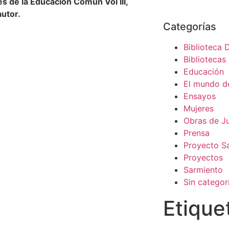
es de la Educación Común Vol III,
autor.
Categorías
Biblioteca D
Bibliotecas
Educación
El mundo d
Ensayos
Mujeres
Obras de J
Prensa
Proyecto S
Proyectos
Sarmiento
Sin categor
Etique