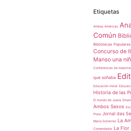
Etiquetas
Ana
Ambas Américas
Común
Bibl
Bibliotecas Populares
Concurso de Il
Manso una ni
Conferencias de maestra
Edit
que soñaba
Educación moral
Educaci
Historia de las P
El mundo de Juana
Emanc
Ambos Sexos
Esc
Jornal das S
Plata
La Am
María Gutierrez
La Flor 
Comendador