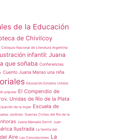
les de la Educación
ioteca de Chivilcoy
Coloquio Nacional de Literatura Argentina
ustración infantil: Juana
ña que soñaba
Conferencias
Cuento Juana Manso una niña
s
oriales
Educación Estados Unidos
El Compendio de
ón popular
rov. Unidas de Río de la Plata
Escuela de
ipación de la mujer
uelas Jardines
Guerras Civiles del Río de la
enhoras
Juana Manuela Gorriti
Juan
érica Ilustrada
La familia del
La
del Aire
Las Consolaciones