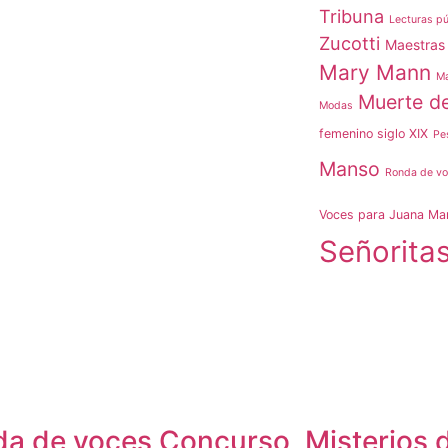
Tribuna
Lecturas pú
Zucotti
Maestras
Mary Mann
Ma
Muerte d
Modas
femenino siglo XIX
Pe
Manso
Ronda de v
Voces para Juana Ma
Señorita
a de voces Concurso
Misterios d