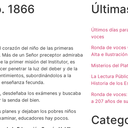
. 1866
Última
Últimos días par
voces
Ronda de voces 
el corazón del niño de las primeras
Alta e Ilustración
1. Μás de un Señor preceptor admiraba
 la primer misión del Institutor, es
Misterios del Pla
cer penetrar la luz del deber y de la
sentimientos, subordinándolos a la
La Lectura Públi
a enseñanza fecunda.
Historia de los 
ia, desdeñaba los exámenes y buscaba
Ronda de voces:
 la senda del bien.
a 207 años de su
s planes y dejaban los pobres niños
Catego
examinar, educadores hay pocos.