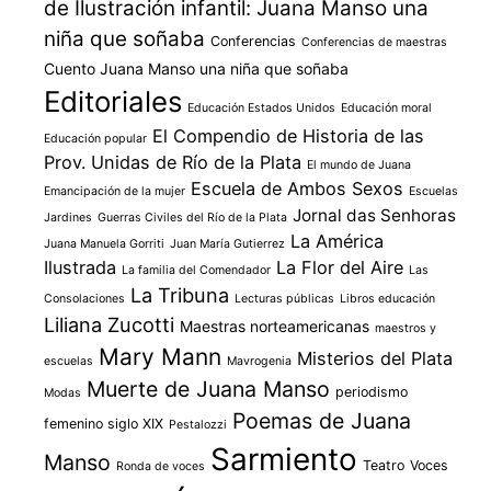
de Ilustración infantil: Juana Manso una
niña que soñaba
Conferencias
Conferencias de maestras
Cuento Juana Manso una niña que soñaba
Editoriales
Educación Estados Unidos
Educación moral
El Compendio de Historia de las
Educación popular
Prov. Unidas de Río de la Plata
El mundo de Juana
Escuela de Ambos Sexos
Emancipación de la mujer
Escuelas
Jornal das Senhoras
Jardines
Guerras Civiles del Río de la Plata
La América
Juana Manuela Gorriti
Juan María Gutierrez
Ilustrada
La Flor del Aire
La familia del Comendador
Las
La Tribuna
Consolaciones
Lecturas públicas
Libros educación
Liliana Zucotti
Maestras norteamericanas
maestros y
Mary Mann
Misterios del Plata
escuelas
Mavrogenia
Muerte de Juana Manso
periodismo
Modas
Poemas de Juana
femenino siglo XIX
Pestalozzi
Sarmiento
Manso
Teatro
Voces
Ronda de voces