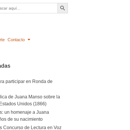
Botón de búsqueda
ar:
rte
Contacto
adas
ra participar en Ronda de
lica de Juana Manso sobre la
 Estados Unidos (1866)
s: un homenaje a Juana
os de su nacimiento
s Concurso de Lectura en Voz