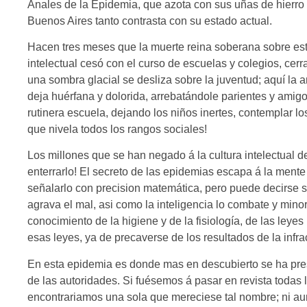
Anales de la Epidemia, que azota con sus uñas de hierro 
Buenos Aires tanto contrasta con su estado actual.
Hacen tres meses que la muerte reina soberana sobre est
intelectual cesó con el curso de escuelas y colegios, cer
una sombra glacial se desliza sobre la juventud; aquí la a
deja huérfana y dolorida, arrebatándole parientes y amigos
rutinera escuela, dejando los niños inertes, contemplar l
que nivela todos los rangos sociales!
Los millones que se han negado á la cultura intelectual 
enterrarlo! El secreto de las epidemias escapa á la mente
señalarlo con precision matemática, pero puede decirse s
agrava el mal, asi como la inteligencia lo combate y minora
conocimiento de la higiene y de la fisiología, de las leye
esas leyes, ya de precaverse de los resultados de la infra
En esta epidemia es donde mas en descubierto se ha pres
de las autoridades. Si fuésemos á pasar en revista todas
encontrariamos una sola que mereciese tal nombre; ni aun