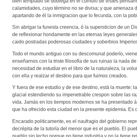
bien templado se doblega en el cúmulo de tristes pensami
calamidades, cuyo término no se divisa; y que amenaza d
apartando de él la inmigracion que lo fecunda, con la pob
Sin abrigar la funesta creencia, ó la supersticion de un
de reflexionar hondamente en las eternas leyes generale
caido postradas poderosas ciudades y soberbios Imperios
Todo el mundo antiguo con su descomunal poderío, viene a
enseñarnos con la triste filosofía de sus ruinas la nada 
necesidad de estudiar en el libro de la naturaleza, la vol
con ella y realzar el destino para que fuimos creados.
Y fuera de ese estudio y de ese destino, está la muerte: la
glacial estendiendo su impenetrable crespon sobre las raz
vida. Jamás en los tiempos modernos se ha presentado á 
que ha ofrecido esta ciudad en la presente epidemia. Es 
Encarado politicamente, es el naufragio del gobierno repr
decrépita de la tutoría del menor que es el pueblo. El pu
pueblo sin lecho porque no tiene industria y no la tiene p