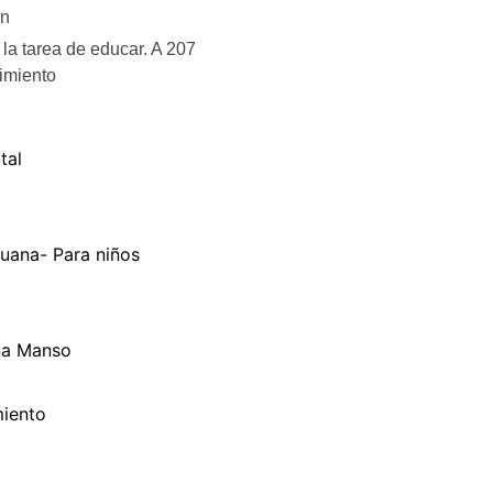
ón
la tarea de educar. A 207
imiento
tal
uana- Para niños
na Manso
iento