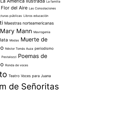
La América Ilustrada
La familia
 Flor del Aire
Las Consolaciones
cturas públicas
Libros educación
ti
Maestras norteamericanas
Mary Mann
Mavrogenia
Muerte de
lata
Modas
so
periodismo
Néstor Tomás Auza
Poemas de
Pestalozzi
so
Ronda de voces
to
Teatro
Voces para Juana
m de Señoritas