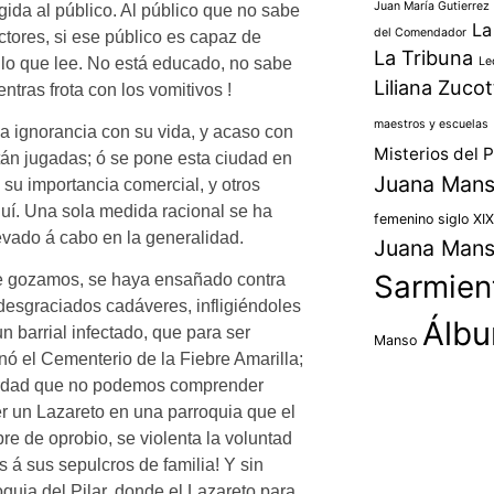
Juan María Gutierrez
gida al público. Al público que no sabe
La
del Comendador
ctores, si ese público es capaz de
La Tribuna
Le
r lo que lee. No está educado, no sabe
Liliana Zucot
ntras frota con los vomitivos !
maestros y escuelas
a ignorancia con su vida, y acaso con
Misterios del P
stán jugadas; ó se pone esta ciudad en
Juana Man
su importancia comercial, y otros
uí. Una sola medida racional se ha
femenino siglo XIX
levado á cabo en la generalidad.
Juana Man
Sarmien
 gozamos, se haya ensañado contra
desgraciados cadáveres, infligiéndoles
Álbu
n barrial infectado, que para ser
Manso
nó el Cementerio de la Fiebre Amarilla;
 verdad que no podemos comprender
er un Lazareto en una parroquia que el
re de oprobio, se violenta la voluntad
s á sus sepulcros de familia! Y sin
quia del Pilar, donde el Lazareto para