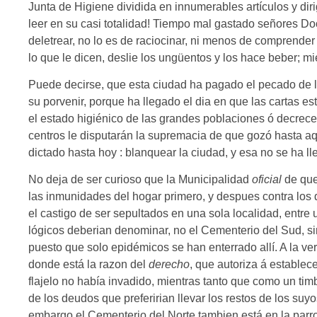
Junta de Higiene dividida en innumerables artículos y diri
leer en su casi totalidad! Tiempo mal gastado señores Do
deletrear, no lo es de raciocinar, ni menos de comprende
lo que le dicen, deslie los ungüentos y los hace beber; mie
Puede decirse, que esta ciudad ha pagado el pecado de l
su porvenir, porque ha llegado el dia en que las cartas e
el estado higiénico de las grandes poblaciones ó decrece 
centros le disputarán la supremacia de que gozó hasta aq
dictado hasta hoy : blanquear la ciudad, y esa no se ha l
No deja de ser curioso que la Municipalidad
oficial
de que
las inmunidades del hogar primero, y despues contra los 
el castigo de ser sepultados en una sola localidad, entre u
lógicos deberian denominar, no el Cementerio del Sud, si
puesto que solo epidémicos se han enterrado allí. A la
donde está la razon del
derecho
, que autoriza á establec
flajelo no había invadido, mientras tanto que como un timb
de los deudos que preferirian llevar los restos de los suyo
embargo el Cementerio del Norte tambien está en la parro