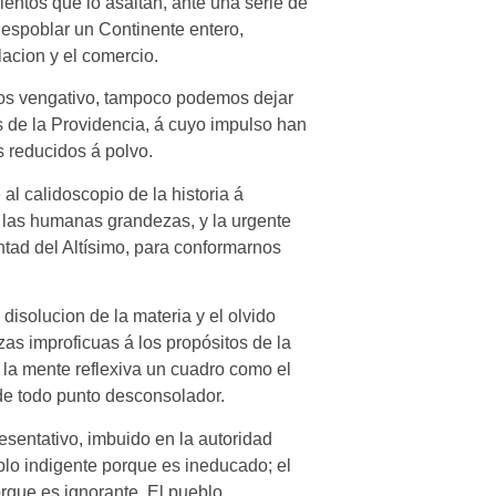
entos que lo asaltan, ante una série de
espoblar un Continente entero,
lacion y el comercio.
 Dios vengativo, tampoco podemos dejar
s de la Providencia, á cuyo impulso han
 reducidos á polvo.
l calidoscopio de la historia á
de las humanas grandezas, y la urgente
untad del Altísimo, para conformarnos
 disolucion de la materia y el olvido
as improficuas á los propósitos de la
la mente reflexiva un cuadro como el
de todo punto desconsolador.
esentativo, imbuido en la autoridad
eblo indigente porque es ineducado; el
orque es ignorante. El pueblo