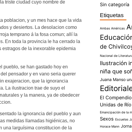
la triste ciudad cuyo nombre de
Sin categoría
Etiquetas
a poblacion, y un mes hace que la vida
A
rados y desiertos. La desolacion como
Ambas Américas
rroja temprano á la fosa comun; allí la
Educació
. En toda la provincia le ha cerrado la
de Chivilco
os estragos de la inexorable epidemia
Nacional de Literatur
Ilustración 
del pueblo, se han gastado hoy en
niña que so
 del pensador y en vano seria querer
Juana Manso un
in exajeracion, que la ignorancia
Editorial
. La ilustracion trae de suyo el
s naturales y la manera, ya de obedecer
El Compendio 
ccion.
Unidas de Río 
Emancipación de la m
entado la ignorancia del pueblo y aun
Sexos
Escuelas J
 las medidas llamadas higiénicas, no
Jorna
Horace Mann
 una larguísima constitucion de la