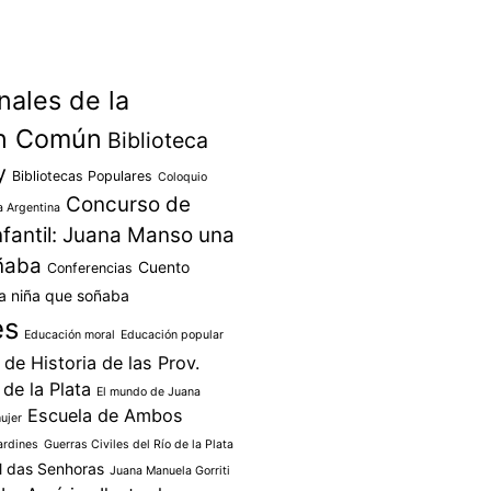
nales de la
n Común
Biblioteca
y
Bibliotecas Populares
Coloquio
Concurso de
a Argentina
infantil: Juana Manso una
ñaba
Cuento
Conferencias
a niña que soñaba
es
Educación moral
Educación popular
de Historia de las Prov.
de la Plata
El mundo de Juana
Escuela de Ambos
ujer
ardines
Guerras Civiles del Río de la Plata
l das Senhoras
Juana Manuela Gorriti