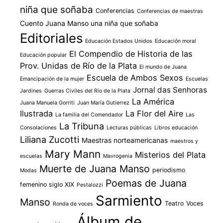
niña que soñaba
Conferencias
Conferencias de maestras
Cuento Juana Manso una niña que soñaba
Editoriales
Educación Estados Unidos
Educación moral
El Compendio de Historia de las
Educación popular
Prov. Unidas de Río de la Plata
El mundo de Juana
Escuela de Ambos Sexos
Emancipación de la mujer
Escuelas
Jornal das Senhoras
Jardines
Guerras Civiles del Río de la Plata
La América
Juana Manuela Gorriti
Juan María Gutierrez
Ilustrada
La Flor del Aire
La familia del Comendador
Las
La Tribuna
Consolaciones
Lecturas públicas
Libros educación
Liliana Zucotti
Maestras norteamericanas
maestros y
Mary Mann
Misterios del Plata
escuelas
Mavrogenia
Muerte de Juana Manso
periodismo
Modas
Poemas de Juana
femenino siglo XIX
Pestalozzi
Sarmiento
Manso
Teatro
Voces
Ronda de voces
Álbum de