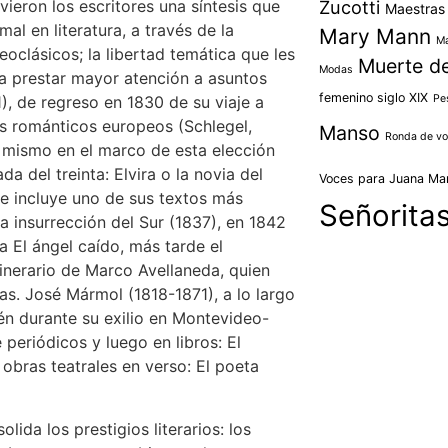
Zucotti
 vieron los escritores una síntesis que
Maestras
al en literatura, a través de la
Mary Mann
Ma
oclásicos; la libertad temática que les
Muerte d
Modas
ara prestar mayor atención a asuntos
femenino siglo XIX
Pe
, de regreso en 1830 de su viaje a
os románticos europeos (Schlegel,
Manso
Ronda de v
l mismo en el marco de esta elección
da del treinta: Elvira o la novia del
Voces para Juana Ma
de incluye uno de sus textos más
Señorita
La insurrección del Sur (1837), en 1842
a El ángel caído, más tarde el
tinerario de Marco Avellaneda, quien
as. José Mármol (1818-1871), a lo largo
én durante su exilio en Montevideo-
eriódicos y luego en libros: El
obras teatrales en verso: El poeta
lida los prestigios literarios: los