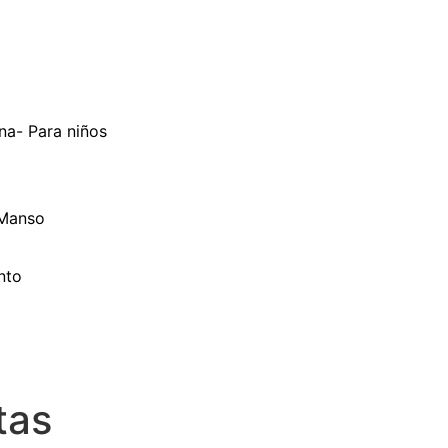
na- Para niños
 Manso
nto
tas