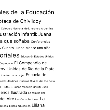
les de la Educación
ioteca de Chivilcoy
Coloquio Nacional de Literatura Argentina
ustración infantil: Juana
ña que soñaba
Conferencias
Cuento Juana Manso una niña
s
oriales
Educación Estados Unidos
El Compendio de
ón popular
rov. Unidas de Río de la Plata
Escuela de
ipación de la mujer
uelas Jardines
Guerras Civiles del Río de la
enhoras
Juana Manuela Gorriti
Juan
érica Ilustrada
La familia del
La
del Aire
Las Consolaciones
Liliana
blicas
Libros educación