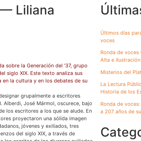
— Liliana
Última
Últimos días par
voces
Ronda de voces 
Alta e Ilustración
nda sobre la Generación del ’37, grupo
Misterios del Pla
el siglo XIX. Este texto analiza sus
a en la cultura y en los debates de su
La Lectura Públi
Historia de los 
designar grupalmente a escritores
 Alberdi, José Mármol, oscurece, bajo
Ronda de voces:
de los escritores a los que se alude. En
a 207 años de su
itores proyectaron una sólida imagen
danos, jóvenes y exiliados, tres
Catego
enzos del siglo XIX, a través de