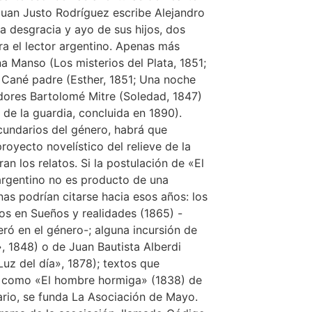
Juan Justo Rodríguez escribe Alejandro
la desgracia y ayo de sus hijos, dos
ra el lector argentino. Apenas más
a Manso (Los misterios del Plata, 1851;
l Cané padre (Esther, 1851; Una noche
adores Bartolomé Mitre (Soledad, 1847)
 de la guardia, concluida en 1890).
undarios del género, habrá que
oyecto novelístico del relieve de la
n los relatos. Si la postulación de «El
rgentino no es producto de una
nas podrían citarse hacia esos años: los
os en Sueños y realidades (1865) -
eró en el género-; alguna incursión de
 1848) o de Juan Bautista Alberdi
Luz del día», 1878); textos que
s como «El hombre hormiga» (1838) de
rario, se funda La Asociación de Mayo.