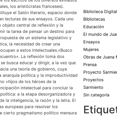
 los escritos de los diversos exiliados
ales, los aristócratas franceses).
Biblioteca Digital
tituye el Salón literario, espacio donde
zan lecturas de sus ensayos. Cada uno
Bibliotecas
 objeto central de reflexión y la
Educación
ir la tarea de pensar un destino para
El mundo de Jua
propuesta de un sistema legislativo y
Ensayos
tica, la necesidad de crear una
Mujeres
reocupan a estos intelectuales.»Busco
ncuentro». La reflexión toma dos
Obras de Juana
se busca educar y dirigir, a la vez que
Prensa
 hacia una teoría de gobierno, cuya
Proyecto Sarmie
a anarquía política y la improductividad
Proyectos
o «hijos de los héroes de la
Sarmiento
cipación intelectual para concluir la
olítica: a la etapa desorganizadora y
Sin categoría
la inteligencia, la razón y la letra. El
Etique
as europeas para resolver los
e cierto pragmatismo político mensura