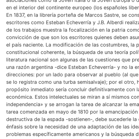
asociaciones como la Joven Italia o la Joven Europa o de
en el interior del continente europeo (los españoles liber
En 1837, en la librería porteña de Marcos Sastre, se cons
escritores como Esteban Echeverría y J.B. Alberdi reali
de los trabajos muestra la focalización en la patria como
convicción de que son los escritores quienes deben asum
el país naciente. La modificación de las costumbres, la 
constitucional coherente, la búsqueda de una teoría polí
literatura nacional son algunas de las cuestiones que p
una razón argentina -dice Esteban Echeverría- y no la e
direcciones: por un lado para observar al pueblo (al que 
se lo registra como una turba semisalvaje); por el otro,
propósito inmediato sería concluir definitivamente con l
económica. Estos intelectuales se miran a sí mismos com
independencia» y se arrogan la tarea de alcanzar la eman
tarea comenzada en mayo de 1810 por la emancipación p
destructiva de la espada -sostienen-, debe sucederle la de 
énfasis sobre la necesidad de una adaptación de las ide
problemas específicamente americanos y la búsqueda d