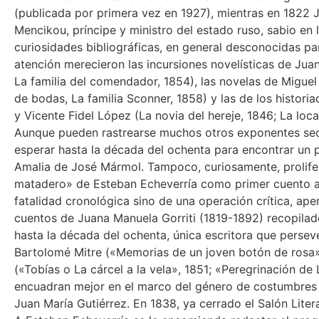
(publicada por primera vez en 1927), mientras en 1822 
Mencikou, príncipe y ministro del estado ruso, sabio en 
curiosidades bibliográficas, en general desconocidas pa
atención merecieron las incursiones novelísticas de Juan
La familia del comendador, 1854), las novelas de Migue
de bodas, La familia Sconner, 1858) y las de los histori
y Vicente Fidel López (La novia del hereje, 1846; La loca
Aunque pueden rastrearse muchos otros exponentes sec
esperar hasta la década del ochenta para encontrar un pr
Amalia de José Mármol. Tampoco, curiosamente, prolifera
matadero» de Esteban Echeverría como primer cuento a
fatalidad cronológica sino de una operación crítica, ape
cuentos de Juana Manuela Gorriti (1819-1892) recopilad
hasta la década del ochenta, única escritora que persev
Bartolomé Mitre («Memorias de un joven botón de rosa»,
(«Tobías o La cárcel a la vela», 1851; «Peregrinación de 
encuadran mejor en el marco del género de costumbre
Juan María Gutiérrez. En 1838, ya cerrado el Salón Lite