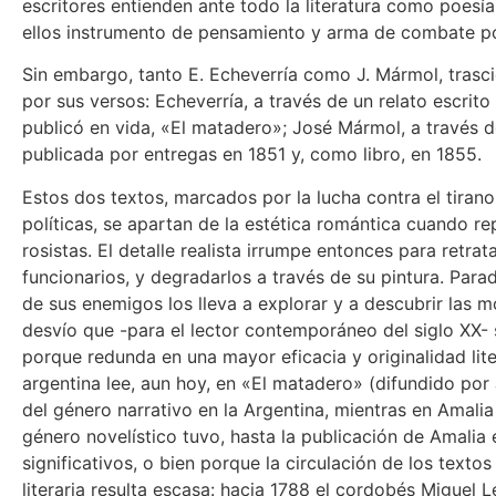
escritores entienden ante todo la literatura como poesía
ellos instrumento de pensamiento y arma de combate pol
Sin embargo, tanto E. Echeverría como J. Mármol, tras
por sus versos: Echeverría, a través de un relato escri
publicó en vida, «El matadero»; José Mármol, a través de
publicada por entregas en 1851 y, como libro, en 1855.
Estos dos textos, marcados por la lucha contra el tiran
políticas, se apartan de la estética romántica cuando r
rosistas. El detalle realista irrumpe entonces para retrat
funcionarios, y degradarlos a través de su pintura. Par
de sus enemigos los lleva a explorar y a descubrir las mo
desvío que -para el lector contemporáneo del siglo XX-
porque redunda en una mayor eficacia y originalidad litera
argentina lee, aun hoy, en «El matadero» (difundido por 
del género narrativo en la Argentina, mientras en Amalia
género novelístico tuvo, hasta la publicación de Amali
significativos, o bien porque la circulación de los text
literaria resulta escasa: hacia 1788 el cordobés Miguel 