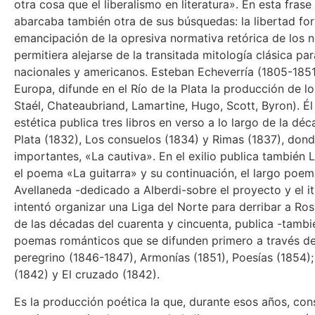
otra cosa que el liberalismo en literatura». En esta frase
abarcaba también otra de sus búsquedas: la libertad form
emancipación de la opresiva normativa retórica de los ne
permitiera alejarse de la transitada mitología clásica p
nacionales y americanos. Esteban Echeverría (1805-1851)
Europa, difunde en el Río de la Plata la producción de l
Staél, Chateaubriand, Lamartine, Hugo, Scott, Byron). É
estética publica tres libros en verso a lo largo de la déca
Plata (1832), Los consuelos (1834) y Rimas (1837), don
importantes, «La cautiva». En el exilio publica también 
el poema «La guitarra» y su continuación, el largo poem
Avellaneda -dedicado a Alberdi-sobre el proyecto y el i
intentó organizar una Liga del Norte para derribar a Ros
de las décadas del cuarenta y cincuenta, publica -tambi
poemas románticos que se difunden primero a través de p
peregrino (1846-1847), Armonías (1851), Poesías (1854); 
(1842) y El cruzado (1842).
Es la producción poética la que, durante esos años, conso