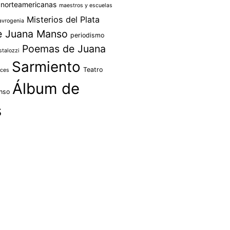
 norteamericanas
maestros y escuelas
Misterios del Plata
vrogenia
e Juana Manso
periodismo
Poemas de Juana
stalozzi
Sarmiento
Teatro
oces
Álbum de
nso
s