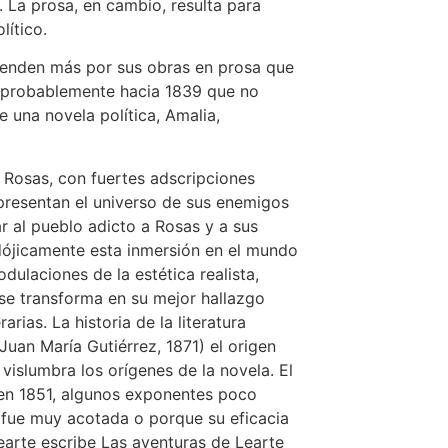
. La prosa, en cambio, resulta para
ítico.
cienden más por sus obras en prosa que
to probablemente hacia 1839 que no
 una novela política, Amalia,
o Rosas, con fuertes adscripciones
epresentan el universo de sus enemigos
ar al pueblo adicto a Rosas y a sus
adójicamente esta inmersión en el mundo
dulaciones de la estética realista,
 se transforma en su mejor hallazgo
rias. La historia de la literatura
Juan María Gutiérrez, 1871) el origen
 vislumbra los orígenes de la novela. El
a en 1851, algunos exponentes poco
os fue muy acotada o porque su eficacia
Learte escribe Las aventuras de Learte