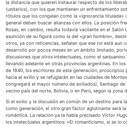
la distancia que quieren instaurar respecto de los libera
(unitarios), con los que mantienen un enfrentamiento s
rótulos que los congelan como la «ignorancia titulada» 
general deban buscar alianzas con ellos. La posición fr
Rosas, en cambio, resulta todavía vacilante en el Salón L
asunción de su figura como la del «gran hombre», destina
otros, ya con reticencias, señalan que ese rol está aun vac
desarrolló por pocos meses en un ámbito limitado, porte
discusiones que otros intelectuales, como el sanjuanin
llevando adelante en otras provincias argentinas. En lo
de 1840, los escritores de esta generación, proscriptos 
hacia el exilio y se refugiarán en las ciudades de Mont
congregará el mayor número de exiliados), Santiago de Ch
vecino país del norte, Bolivia, o en Perú, según la zona d
Si el exilio y la discusión en común de un destino para l
como generación, el otro gran factor aglutinante será la
romántica. La relación ya la había precisado Víctor Hug
los intelectuales argentinos: «El romanticismo, si se lo 