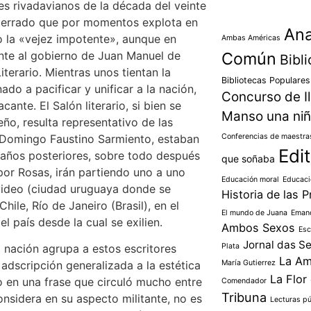
les rivadavianos de la década del veinte
oterrado que por momentos explota en
Ana
o la «vejez impotente», aunque en
Ambas Américas
Común
ente al gobierno de Juan Manuel de
Bibl
iterario. Mientras unos tientan la
Bibliotecas Populares
do a pacificar y unificar a la nación,
Concurso de Il
ante. El Salón literario, si bien se
Manso una ni
ño, resulta representativo de las
Conferencias de maestra
o Domingo Faustino Sarmiento, estaban
Edit
s años posteriores, sobre todo después
que soñaba
por Rosas, irán partiendo uno a uno
Educación moral
Educaci
evideo (ciudad uruguaya donde se
Historia de las P
ile, Río de Janeiro (Brasil), en el
El mundo de Juana
Emanc
el país desde la cual se exilien.
Ambos Sexos
Esc
Jornal das S
Plata
a nación agrupa a estos escritores
La Am
María Gutierrez
 adscripción generalizada a la estética
La Flor 
o en una frase que circuló mucho entre
Comendador
Tribuna
considera en su aspecto militante, no es
Lecturas pú