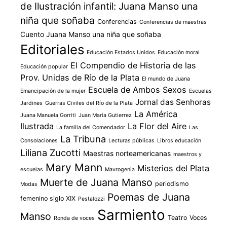
de Ilustración infantil: Juana Manso una
niña que soñaba
Conferencias
Conferencias de maestras
Cuento Juana Manso una niña que soñaba
Editoriales
Educación Estados Unidos
Educación moral
El Compendio de Historia de las
Educación popular
Prov. Unidas de Río de la Plata
El mundo de Juana
Escuela de Ambos Sexos
Emancipación de la mujer
Escuelas
Jornal das Senhoras
Jardines
Guerras Civiles del Río de la Plata
La América
Juana Manuela Gorriti
Juan María Gutierrez
Ilustrada
La Flor del Aire
La familia del Comendador
Las
La Tribuna
Consolaciones
Lecturas públicas
Libros educación
Liliana Zucotti
Maestras norteamericanas
maestros y
Mary Mann
Misterios del Plata
escuelas
Mavrogenia
Muerte de Juana Manso
periodismo
Modas
Poemas de Juana
femenino siglo XIX
Pestalozzi
Sarmiento
Manso
Teatro
Voces
Ronda de voces