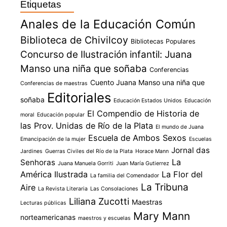
Etiquetas
Anales de la Educación Común
Biblioteca de Chivilcoy
Bibliotecas Populares
Concurso de Ilustración infantil: Juana
Manso una niña que soñaba
Conferencias
Cuento Juana Manso una niña que
Conferencias de maestras
Editoriales
soñaba
Educación Estados Unidos
Educación
El Compendio de Historia de
moral
Educación popular
las Prov. Unidas de Río de la Plata
El mundo de Juana
Escuela de Ambos Sexos
Emancipación de la mujer
Escuelas
Jornal das
Jardines
Guerras Civiles del Río de la Plata
Horace Mann
La
Senhoras
Juana Manuela Gorriti
Juan María Gutierrez
América Ilustrada
La Flor del
La familia del Comendador
La Tribuna
Aire
La Revista Literaria
Las Consolaciones
Liliana Zucotti
Maestras
Lecturas públicas
Mary Mann
norteamericanas
maestros y escuelas