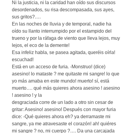
Ni la justicia, ni la caridad han oído sus discursos
desordenados, su risa descompasada, sus ayes,
sus gritos?….
En las noches de lluvia y de temporal, nadie ha
oído su llanto interrumpido por el estampido del
trueno y por la ráfaga de viento que lleva lejos, muy
lejos, el eco de la demente!
Esa infeliz habla, se pasea agitada, queréis oírla!
escuchad!
Está en un acceso de furia. -Monstruo! (dice)
asesino! lo mataste ? me quitaste mi sangre! lo que
yo más amaba en este mundo! muerto! sí, está
muerto…. qué más quieres ahora asesino ! asesino
! asesino ! y la
desgraciada corre de un lado a otro sin cesar de
gritar: Asesino! asesino! Después con mayor furia
dice: -Qué quieres ahora eh? ya derramaste mi
sangre, ya me atravesaste el corazón! ah! quiéres
mi sangre ? no, mi cuerpo ?…. Da una carcajada