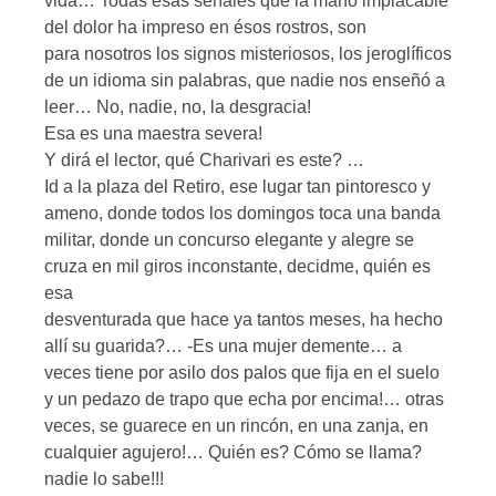
vida… Todas esas señales que la mano implacable
del dolor ha impreso en ésos rostros, son
para nosotros los signos misteriosos, los jeroglíficos
de un idioma sin palabras, que nadie nos enseñó a
leer… No, nadie, no, la desgracia!
Esa es una maestra severa!
Y dirá el lector, qué Charivari es este? …
Id a la plaza del Retiro, ese lugar tan pintoresco y
ameno, donde todos los domingos toca una banda
militar, donde un concurso elegante y alegre se
cruza en mil giros inconstante, decidme, quién es
esa
desventurada que hace ya tantos meses, ha hecho
allí su guarida?… -Es una mujer demente… a
veces tiene por asilo dos palos que fija en el suelo
y un pedazo de trapo que echa por encima!… otras
veces, se guarece en un rincón, en una zanja, en
cualquier agujero!… Quién es? Cómo se llama?
nadie lo sabe!!!