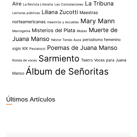
La Tribuna
Aire
La Revista Literaria
Las Consolaciones
Liliana Zucotti
Maestras
Lecturas públicas
Mary Mann
norteamericanas
maestros y escuelas
Muerte de
Misterios del Plata
Mavrogenia
Modas
Juana Manso
periodismo femenino
Néstor Tomás Auza
Poemas de Juana Manso
siglo XIX
Pestalozzi
Sarmiento
Teatro
Voces para Juana
Ronda de voces
Álbum de Señoritas
Manso
Últimos Artículos