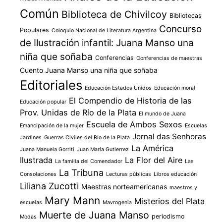
Común
Biblioteca de Chivilcoy
Bibliotecas
Concurso
Populares
Coloquio Nacional de Literatura Argentina
de Ilustración infantil: Juana Manso una
niña que soñaba
Conferencias
Conferencias de maestras
Cuento Juana Manso una niña que soñaba
Editoriales
Educación Estados Unidos
Educación moral
El Compendio de Historia de las
Educación popular
Prov. Unidas de Río de la Plata
El mundo de Juana
Escuela de Ambos Sexos
Emancipación de la mujer
Escuelas
Jornal das Senhoras
Jardines
Guerras Civiles del Río de la Plata
La América
Juana Manuela Gorriti
Juan María Gutierrez
Ilustrada
La Flor del Aire
La familia del Comendador
Las
La Tribuna
Consolaciones
Lecturas públicas
Libros educación
Liliana Zucotti
Maestras norteamericanas
maestros y
Mary Mann
Misterios del Plata
escuelas
Mavrogenia
Muerte de Juana Manso
periodismo
Modas