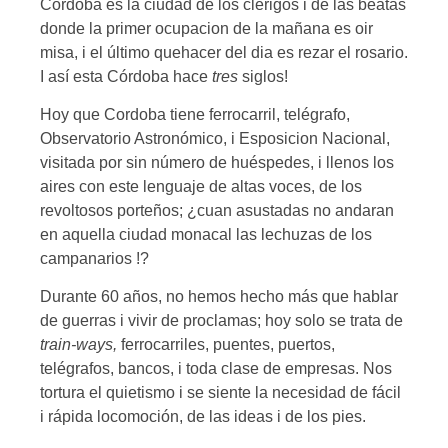
Cordoba es la ciudad de los clérigos i de las beatas
donde la primer ocupacion de la mañana es oir
misa, i el último quehacer del dia es rezar el rosario.
I así esta Córdoba hace
tres
siglos!
Hoy que Cordoba tiene ferrocarril, telégrafo,
Observatorio Astronómico, i Esposicion Nacional,
visitada por sin número de huéspedes, i llenos los
aires con este lenguaje de altas voces, de los
revoltosos porteños; ¿cuan asustadas no andaran
en aquella ciudad monacal las lechuzas de los
campanarios !?
Durante 60 años, no hemos hecho más que hablar
de guerras i vivir de proclamas; hoy solo se trata de
train-ways,
ferrocarriles, puentes, puertos,
telégrafos, bancos, i toda clase de empresas. Nos
tortura el quietismo i se siente la necesidad de fácil
i rápida locomoción, de las ideas i de los pies.