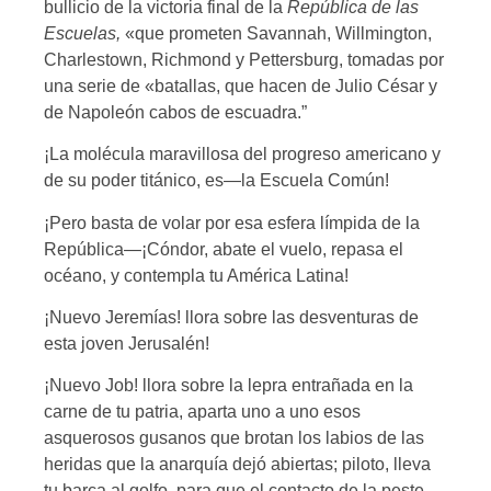
bullicio de la victoria final de la
República de las
Escuelas,
«que prometen Savannah, Willmington,
Charlestown, Richmond y Pettersburg, tomadas por
una serie de «batallas, que hacen de Julio César y
de Napoleón cabos de escuadra.”
¡La molécula maravillosa del progreso americano y
de su poder titánico, es—la Escuela Común!
¡Pero basta de volar por esa esfera límpida de la
República—¡Cóndor, abate el vuelo, repasa el
océano, y contempla tu América Latina!
¡Nuevo Jeremías! llora sobre las desventuras de
esta joven Jerusalén!
¡Nuevo Job! llora sobre la lepra entrañada en la
carne de tu patria, aparta uno a uno esos
asquerosos gusanos que brotan los labios de las
heridas que la anarquía dejó abiertas; piloto, lleva
tu barca al golfo, para que el contacto de la peste,