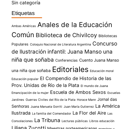
Sin categoría
Etiquetas
Anales de la Educación
Ambas Américas
Común
Biblioteca de Chivilcoy
Bibliotecas
Concurso
Populares
Coloquio Nacional de Literatura Argentina
de Ilustración infantil: Juana Manso una
niña que soñaba
Cuento Juana Manso
Conferencias
Editoriales
una niña que soñaba
Educación moral
El Compendio de Historia de las
Educación popular
Prov. Unidas de Río de la Plata
El mundo de Juana
Escuela de Ambos Sexos
Emancipación de la mujer
Escuelas
Jornal das
Jardines
Guerras Civiles del Río de la Plata
Horace Mann
La América
Senhoras
Juana Manuela Gorriti
Juan María Gutierrez
Ilustrada
La Flor del Aire
La familia del Comendador
Las
La Tribuna
Consolaciones
Lecturas públicas
Libros educación
Liliana Zucotti
Maestras norteamericanas
maestros y