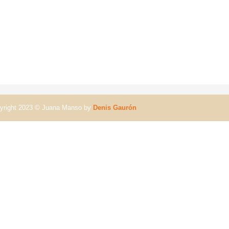
yright 2023 © Juana Manso by
Denis Gaurón