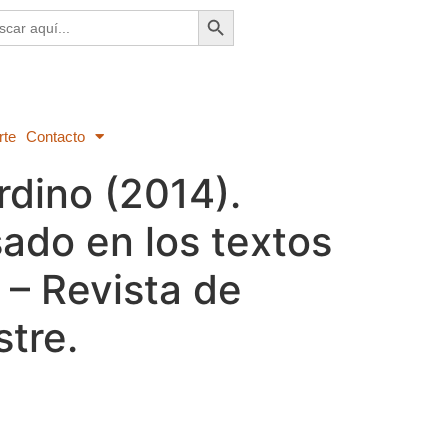
Botón de búsqueda
ar:
rte
Contacto
rdino (2014).
sado en los textos
 – Revista de
tre.