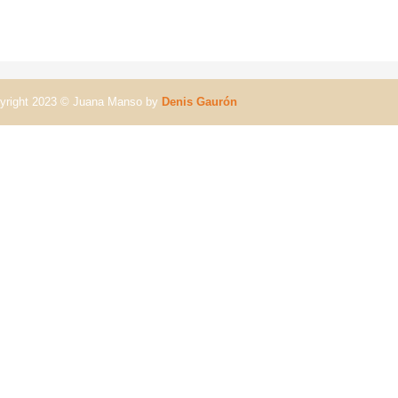
yright 2023 © Juana Manso by
Denis Gaurón